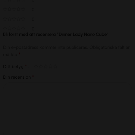
0
0
0
Bli först med att recensera ”Dinner Lady Nano Cube”
Din e-postadress kommer inte publiceras.
Obligatoriska fält är
*
märkta
*
Ditt betyg
*
Din recension