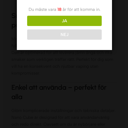
Du måste vara
18
år för att komma in.
Smakrik prestanda från första
JA
puffen
NEJ
Med Dinner Lady Nano Cube får du en intensiv och
fyllig smakupplevelse varje gång du använder den.
Den är optimerad för att leverera jämn ånga och rika
smaker som verkligen träffar rätt. Perfekt för dig som
vill ha en konsekvent och njutbar vaping utan
kompromisser.
Enkel att använda – perfekt för
alla
Glöm komplicerade inställningar och tekniska detaljer.
Nano Cube är designad för att vara användarvänlig
och redo direkt. Oavsett om du är nybörjare eller