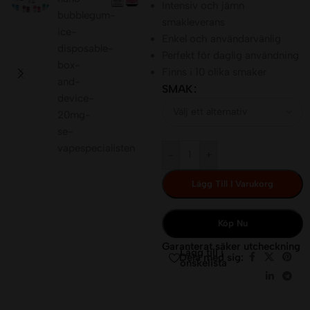
Intensiv och jämn
smakleverans
Enkel och användarvänlig
Perfekt för daglig användning
Finns i 10 olika smaker
SMAK
-
+
Lägg Till I Varukorg
Köp Nu
Garanterat säker utcheckning
Lägg till i
Dela med sig:
önskelista