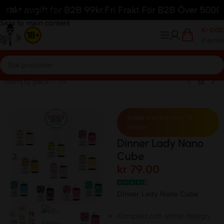
kt avgift för B2B 99kr.
Fri Frakt För B2B Över 5000kr.
1
Skip to navigation
Skip to main content
Kr
0.00
0
artikl
Hem
/
10 pack – 79
Snabb leverans inom 72
timmar
Dinner Lady Nano
Cube
kr
79.00
Dinner Lady Nano Cube
Kompakt och stilren design