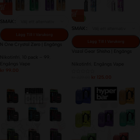
-45%
SMAK
SMAK
Lägg Till I Varukorg
Lägg Till I Varukorg
N One Crystal Zero | Engångs
Vape | 0mg/ml | 12ml
Vozol Gear Shisha | Engångs
Nikotinfri
,
10 pack – 99
,
Vape | 0mg/ml | 5%/ml Metatine
Engångs Vape
Nikotinfri
,
Engångs Vape
| 25.000
kr
99.00
kr
125.00
kr
229.00