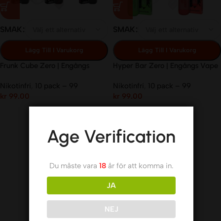
SMAK
SMAK
Lägg Till I Varukorg
Lägg Till I Varukorg
Frunk Cube Zero | Engångs
Hyper Bar Zero | Engångs Vape
Vape | 0mg/ml | 12ml
| 0mg/ml | 12ml
Nikotinfri
,
10 pack – 99
Nikotinfri
,
10 pack – 99
kr
99.00
kr
99.00
Age Verification
Du måste vara
18
år för att komma in.
JA
NEJ