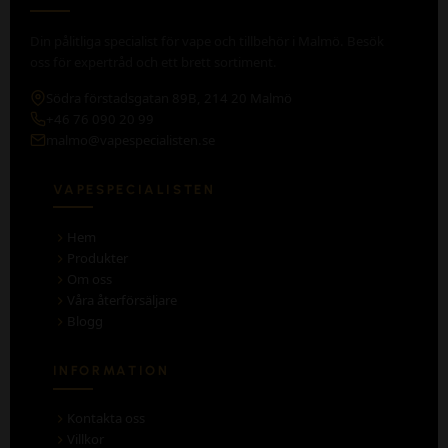
Din pålitliga specialist för vape och tillbehör i Malmö. Besök
oss för expertråd och ett brett sortiment.
Södra förstadsgatan 89B, 214 20 Malmö
+46 76 090 20 99
malmo@vapespecialisten.se
VAPESPECIALISTEN
Hem
Produkter
Om oss
Våra återförsäljare
Blogg
INFORMATION
Kontakta oss
Villkor