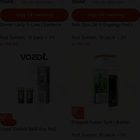
SMAK
SMAK
Lägg Till I Varukorg
Lägg Till I Varukorg
Dinner Lady S-Line | Batteri +
Relx Spin 2in 1| Engångs Pod |
Pod | 20mg/ml
18mg/ml
Pod System
,
10 pack – 99
Pod System
,
10 pack – 59
kr
99.00
kr
59.00
Dripped Fusion Split | Batteri
NYHET
Vozol Switch Refill Bar Pod
Pod System
,
10 pack – 59