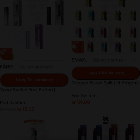
-85%
SMAK
FÄRG
Lägg Till I Varukorg
Lägg Till I Varukorg
Dripped Fusion Split | 14,5mg/ml
Engångs Pod
Vozol Switch Pro | Batteri |
Pod System
kr
59.00
Pod System
kr
15.00
kr
99.00