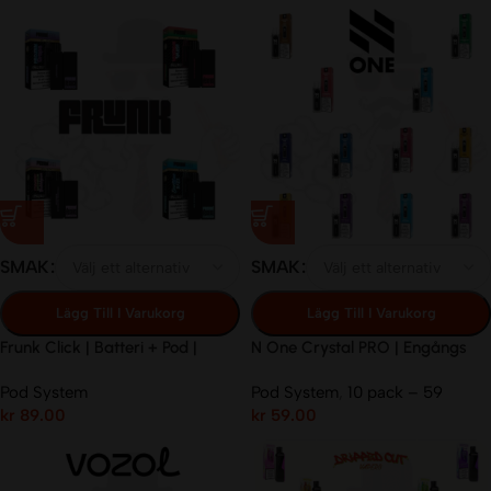
SMAK
SMAK
Lägg Till I Varukorg
Lägg Till I Varukorg
Frunk Click | Batteri + Pod |
N One Crystal PRO | Engångs
14mg/ml
Pod | 20mg/ml
Pod System
Pod System
,
10 pack – 59
kr
89.00
kr
59.00