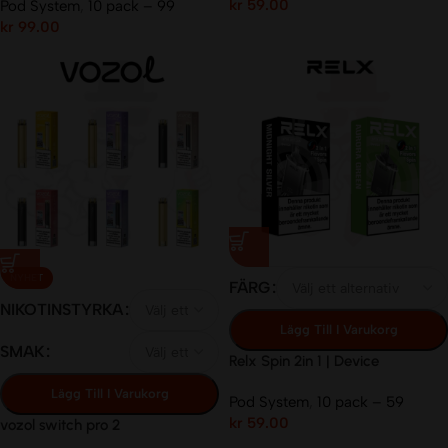
kr
59.00
Pod System
,
10 pack – 99
kr
99.00
NYHET
FÄRG
NIKOTINSTYRKA
Lägg Till I Varukorg
SMAK
Relx Spin 2in 1 | Device
Lägg Till I Varukorg
Pod System
,
10 pack – 59
kr
59.00
vozol switch pro 2