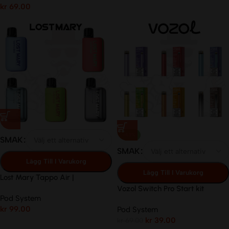
kr
69.00
-43%
SMAK
SMAK
Lägg Till I Varukorg
Lägg Till I Varukorg
Lost Mary Tappo Air |
Batteri + Pod | 20mg/ml
Vozol Switch Pro Start kit
Pod System
(Batteri + Pod)
kr
99.00
Pod System
kr
39.00
kr
69.00