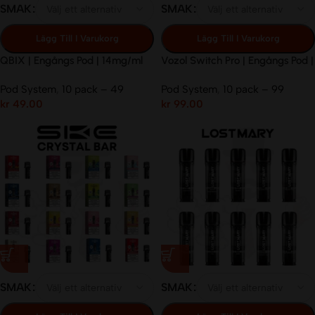
SMAK
SMAK
Lägg Till I Varukorg
Lägg Till I Varukorg
QBIX | Engångs Pod | 14mg/ml
Vozol Switch Pro | Engångs Pod |
10 – 14.5 – 20mg/ml
Pod System
,
10 pack – 49
Pod System
,
10 pack – 99
kr
49.00
kr
99.00
SMAK
SMAK