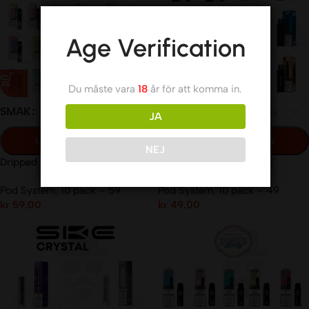
Age Verification
Du måste vara
18
år för att komma in.
SMAK
SMAK
JA
Lägg Till I Varukorg
Lägg Till I Varukorg
NEJ
Dripped PB Pro Poddar |
N One Crystal Pod Click |
14,5mg/ml Engångs Pod
Engångs Pod | 14mg/ml
Pod System
,
10 pack – 59
Pod System
,
10 pack – 49
kr
59.00
kr
49.00