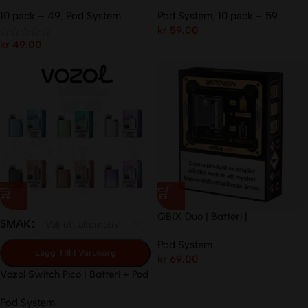
14mg/ml
10 pack – 49
,
Pod System
Pod System
,
10 pack – 59
kr
59.00
kr
49.00
QBIX Duo | Batteri |
SMAK
Pod System
Lägg Till I Varukorg
kr
69.00
Vozol Switch Pico | Batteri + Pod
| 10mg/ml
Pod System