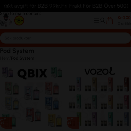
 avgift för B2B 99kr.
Fri Frakt För B2B Över 5000kr.
18 å
Skip to navigation
Skip to main content
Kr
0.00
0
artikl
Pod System
Hem
/
Pod System