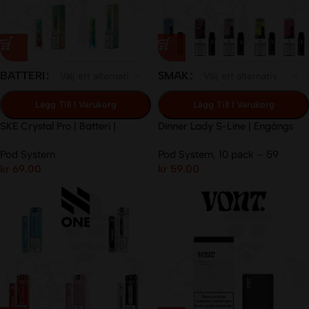
BATTERI
SMAK
Lägg Till I Varukorg
Lägg Till I Varukorg
SKE Crystal Pro | Batteri |
Dinner Lady S-Line | Engångs
Pod | 20mg/ml
Pod System
Pod System
,
10 pack – 59
kr
69.00
kr
59.00