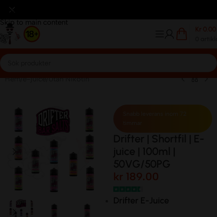
editkort
Betalar Med Klarna
Frakt avgift 59kr.
Frakt avgif
Skip to navigation
Skip to main content
Kr
0.00
0
artikl
Hem
/
e-juice
/
Utan Nikotin
Snabb leverans inom 72
timmar
Drifter | Shortfil | E-
juice | 100ml |
50VG/50PG
kr
189.00
Drifter E-Juice