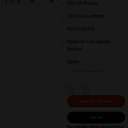
120 ml-flaska
100 ml
e-vätska
50VG/50PG
Plats för
två nikotin
flaskor
SMAK
-
+
Lägg Till I Varukorg
Köp Nu
Garanterat säker utcheckning