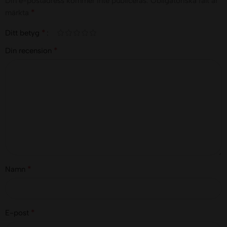
Din e-postadress kommer inte publiceras.
Obligatoriska fält är
*
märkta
*
Ditt betyg
*
Din recension
*
Namn
*
E-post