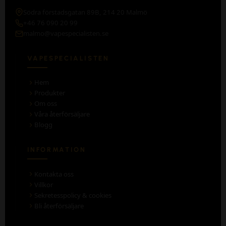
Södra förstadsgatan 89B, 214 20 Malmö
+46 76 090 20 99
malmo@vapespecialisten.se
VAPESPECIALISTEN
Hem
Produkter
Om oss
Våra återförsäljare
Blogg
INFORMATION
Kontakta oss
Villkor
Sekretesspolicy & cookies
Bli återförsäljare