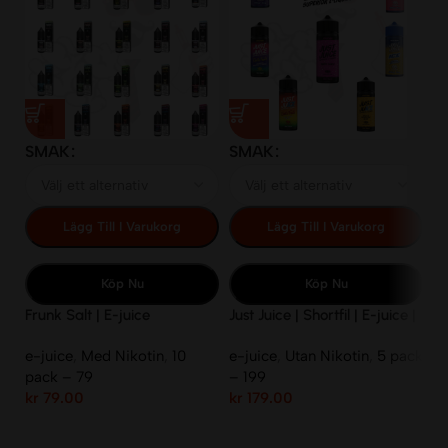
SMAK
SMAK
S
Lägg Till I Varukorg
Lägg Till I Varukorg
Köp Nu
Köp Nu
Frunk Salt | E-juice
Just Juice | Shortfil | E-juice |
Tw
10ml/14mg
100ml | 70VG/30PG
1
e-juice
,
Med Nikotin
,
10
e-juice
,
Utan Nikotin
,
5 pack
e-
pack – 79
– 199
p
kr
79.00
kr
179.00
kr