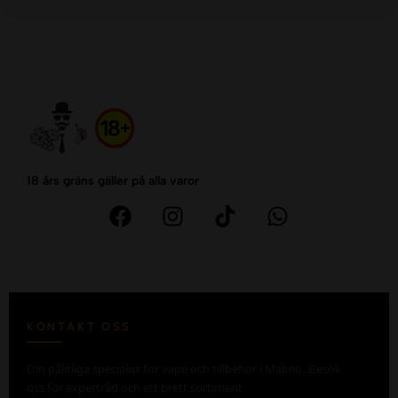
18 års gräns gäller på alla varor
KONTAKT OSS
Din pålitliga specialist för vape och tillbehör i Malmö. Besök
oss för expertråd och ett brett sortiment.