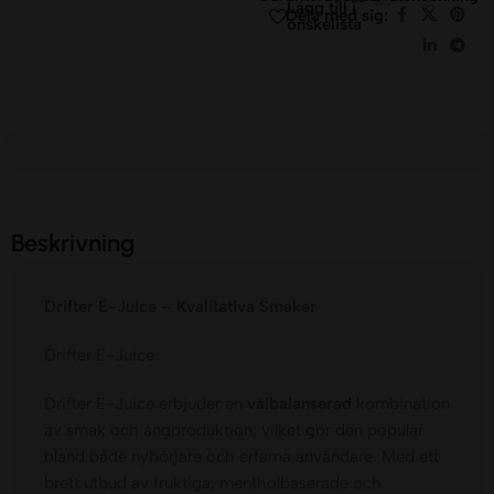
Lägg till i
Dela med sig:
önskelista
Beskrivning
Drifter E-Juice – Kvalitativa Smaker
Drifter E-Juice
Drifter E-Juice erbjuder en
välbalanserad
kombination
av smak och ångproduktion, vilket gör den populär
bland både nybörjare och erfarna användare. Med ett
brett utbud av fruktiga, mentholbaserade och