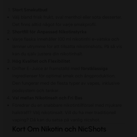
Stort Smakutbud
Välj bland frisk frukt, sval menthol eller söta desserter.
Det finns alltid något för varje smakprofil.
Shortfill för Anpassad Nikotinstyrka
Varje flaska innehåller 100 ml nikotinfri e-vätska och
lämnar utrymme för att tillsätta nikotinshots. På så vis
kan du själv justera din nikotinhalt.
Hög Kvalitet och Flexibilitet
Drifter E-Juice är framställd med
förstklassiga
ingredienser för optimal smak och ångproduktion.
Den fungerar med de flesta typer av vapes, inklusive
podsystem och tankar.
Val mellan Nikotinsalt och Fri Bas
Föredrar du en snabbare nikotintillförsel med mjukare
halsträff? Välj nikotinsalt. Vill du ha mer traditionell
vaping? Då kan du satsa på vanlig nicshot.
Kort Om Nikotin och NicShots