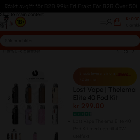
akt avgift för B2B 99kr.
Fri Frakt För B2B Över 5000kr.
1
Skip to navigation
Skip to main content
Kr
0.00
0
artikl
Hem
/
E-cigaretter
Snabb leverans inom
72 timmar
Lost Vape | Thelema
Elite 40 Pod Kit
kr
299.00
Lost Vape Thelema Elite 40
Pod Kit med upp till 40W
uteffekt