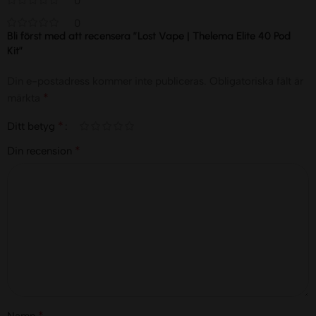
0
0
Bli först med att recensera ”Lost Vape | Thelema Elite 40 Pod
Kit”
Din e-postadress kommer inte publiceras.
Obligatoriska fält är
*
märkta
*
Ditt betyg
*
Din recension
*
Namn