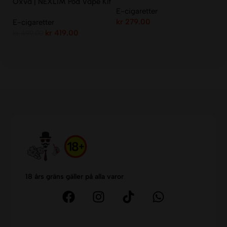
Kit
Oxva | NEXLIM Pod Vape Kit
V
E-cigaretter
2ml
Ki
kr
279.00
E-cigaretter
E-
kr
419.00
kr
499.00
kr
18 års gräns gäller på alla varor