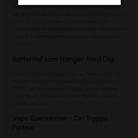
Med justerbart luftflöde och flera motståndsalternativ
kan du enkelt skräddarsy din vapeupplevelse. Oavsett
om du är nybörjare eller erfaren användare ger
Thelema Elite en
fulländad
balans mellan enkelhet och
kontroll. En
professionell
lösning som växer med dina
preferenser.
Batteritid som Hänger Med Dig
Med ett kraftfullt inbyggt batteri är Thelema Elite 40
redo att följa med hela dagen. Snabb laddning via
USB-C gör att du snabbt är igång igen när batteriet
börjar ta slut. Mindre väntan, mer njutning – precis
som det ska vara.
Vape Specialisten – Din Trygga
Partner