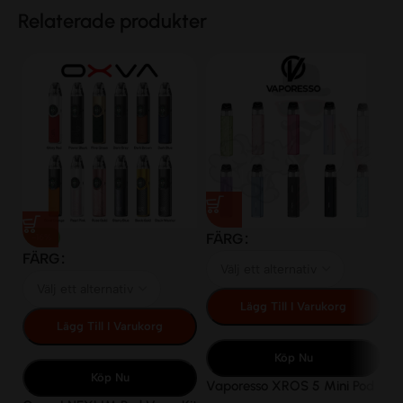
Relaterade produkter
FÄRG
-16%
FÄRG
F
Lägg Till I Varukorg
Lägg Till I Varukorg
Köp Nu
Köp Nu
Vaporesso XROS 5 Mini Pod