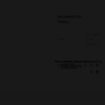
INFORMATION
TABELL
Fri frakt
Frakt
över
1000kr.
Garanterat säker utcheckning
Lägg till i
Dela med sig:
önskelista