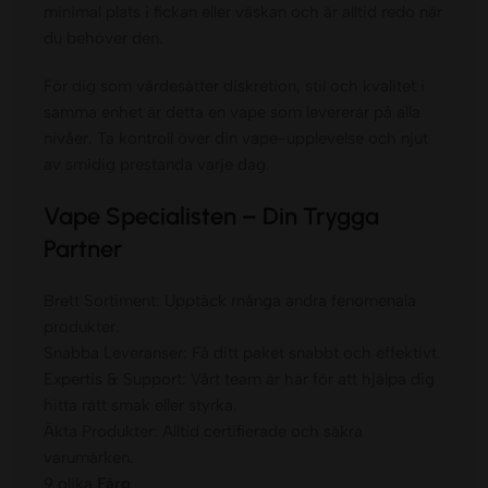
minimal plats i fickan eller väskan och är alltid redo när
du behöver den.
För dig som värdesätter diskretion, stil och kvalitet i
samma enhet är detta en vape som levererar på alla
nivåer. Ta kontroll över din vape-upplevelse och njut
av smidig prestanda varje dag.
Vape Specialisten – Din Trygga
Partner
Brett Sortiment: Upptäck många andra fenomenala
produkter.
Snabba Leveranser: Få ditt paket snabbt och effektivt.
Expertis & Support: Vårt team är här för att hjälpa dig
hitta rätt smak eller styrka.
Äkta Produkter: Alltid certifierade och säkra
varumärken.
9 olika
Färg