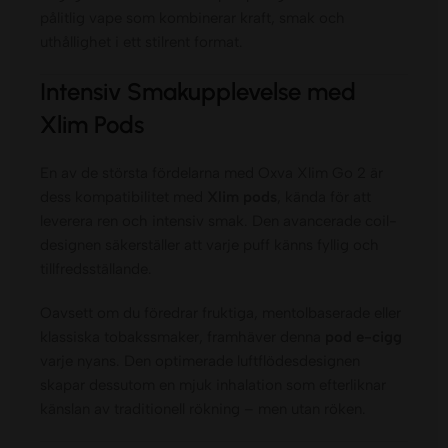
pålitlig vape som kombinerar kraft, smak och
uthållighet i ett stilrent format.
Intensiv Smakupplevelse med
Xlim Pods
En av de största fördelarna med Oxva Xlim Go 2 är
dess kompatibilitet med
Xlim pods
, kända för att
leverera ren och intensiv smak. Den avancerade coil-
designen säkerställer att varje puff känns fyllig och
tillfredsställande.
Oavsett om du föredrar fruktiga, mentolbaserade eller
klassiska tobakssmaker, framhäver denna
pod e-cigg
varje nyans. Den optimerade luftflödesdesignen
skapar dessutom en mjuk inhalation som efterliknar
känslan av traditionell rökning – men utan röken.