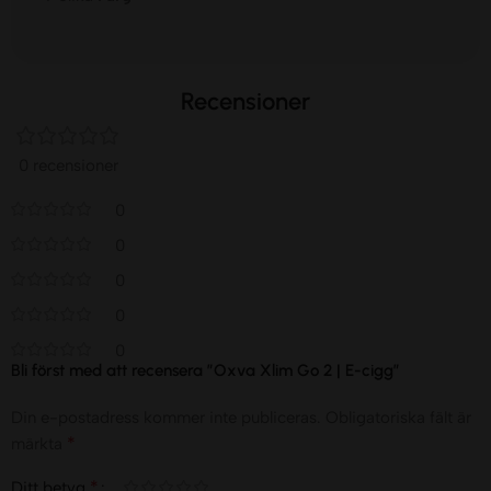
Recensioner
0 recensioner
0
0
0
0
0
Bli först med att recensera ”Oxva Xlim Go 2 | E-cigg”
Din e-postadress kommer inte publiceras.
Obligatoriska fält är
*
märkta
*
Ditt betyg