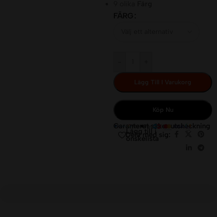
9 olika
Färg
FÄRG
-
+
Lägg Till I Varukorg
Köp Nu
Garanterat säker utcheckning
Lägg till i
Dela med sig:
önskelista