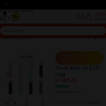
itkort
Betalar Med Klarna
Frakt avgift 59kr.
Frakt avgift 
Skip to navigation
Skip to main content
Kr
0.00
0
artikl
Hem
/
E-cigaretter
Snabb leverans inom 72
timmar
Oxva Xlim Go 2 | E-
cigg
kr
189.00
Oxva Xlim Go 2
Stilren och kompakt
pod e-