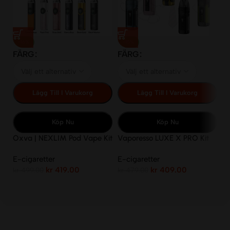
F
-16%
-15%
FÄRG
FÄRG
Lägg Till I Varukorg
Lägg Till I Varukorg
Köp Nu
Köp Nu
Va
Ki
Oxva | NEXLIM Pod Vape Kit
Vaporesso LUXE X PRO Kit
E-
2ml
kr
E-cigaretter
E-cigaretter
kr
419.00
kr
409.00
kr
499.00
kr
479.00