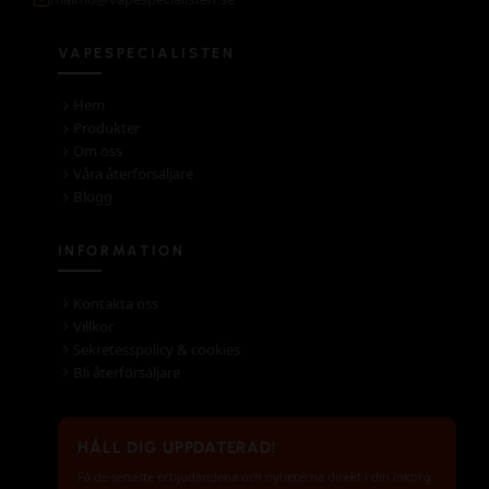
VAPESPECIALISTEN
Hem
Produkter
Om oss
Våra återförsäljare
Blogg
INFORMATION
Kontakta oss
Villkor
Sekretesspolicy & cookies
Bli återförsäljare
HÅLL DIG UPPDATERAD!
Få de senaste erbjudandena och nyheterna direkt i din inkorg.