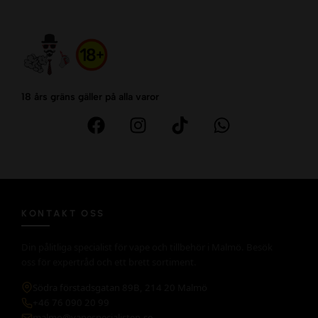
18 års gräns gäller på alla varor
KONTAKT OSS
Din pålitliga specialist för vape och tillbehör i Malmö. Besök
oss för expertråd och ett brett sortiment.
Södra förstadsgatan 89B, 214 20 Malmö
+46 76 090 20 99
malmo@vapespecialisten.se