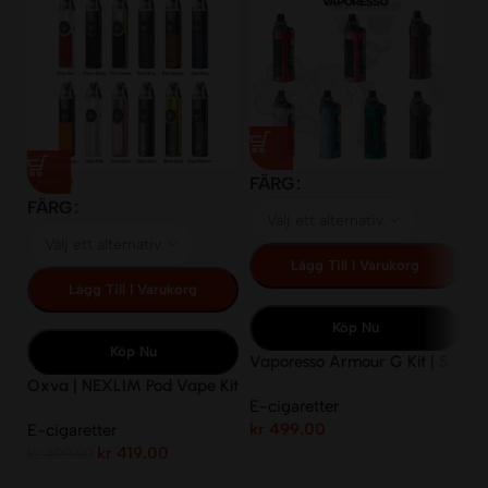
FÄRG
F
-16%
FÄRG
Lägg Till I Varukorg
Lägg Till I Varukorg
Köp Nu
Köp Nu
Vaporesso Armour G Kit | 5
Va
ml, 3000 mAh
Ki
Oxva | NEXLIM Pod Vape Kit
E-cigaretter
E-
2ml
kr
499.00
kr
E-cigaretter
kr
419.00
kr
499.00