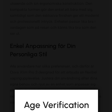
utseende och sin ergonomiska konstruktion. Den
kompakta formen gör den enkel att bära med sig,
samtidigt som den exklusiva finishen ger ett modernt
och professionellt intryck. Enheten passar lika bra i
vardagen som på resan och känns lika bra som den
ser ut.
Enkel Anpassning för Din
Personliga Stil
Alla användare har olika preferenser, och därför är
Oxva Xlim Pro 3 designad för att erbjuda en flexibel
vapingupplevelse. Justera din användning efter dina
egna behov och njut av en enhet som anpassar sig
efter din livsstil. Kombinationen av användarvänlighet
och kontroll gör den till ett populärt val bland moderna
Age Verification
vapers.