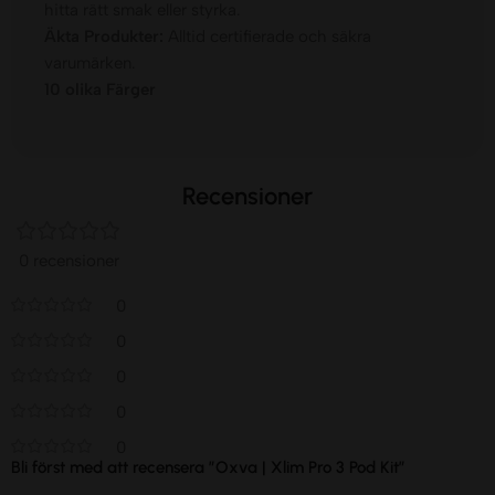
hitta rätt smak eller styrka.
Äkta Produkter:
Alltid certifierade och säkra
varumärken.
10 olika Färger
Recensioner
0 recensioner
0
0
0
0
0
Bli först med att recensera ”Oxva | Xlim Pro 3 Pod Kit”