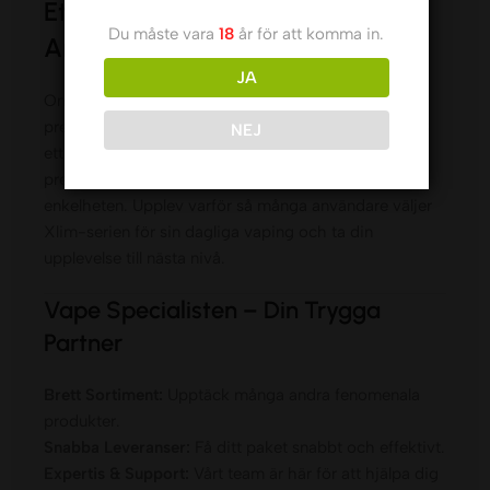
Ett Smart Val för Krävande
Du måste vara
18
år för att komma in.
Användare
JA
Om du söker ett pod kit som kombinerar smak,
prestanda och design i toppklass är Oxva Xlim Pro 3
NEJ
ett utmärkt alternativ. Den erbjuder en
premiumupplevelse utan att kompromissa med
enkelheten. Upplev varför så många användare väljer
Xlim-serien för sin dagliga vaping och ta din
upplevelse till nästa nivå.
Vape Specialisten – Din Trygga
Partner
Brett Sortiment:
Upptäck många andra fenomenala
produkter.
Snabba Leveranser:
Få ditt paket snabbt och effektivt.
Expertis & Support:
Vårt team är här för att hjälpa dig