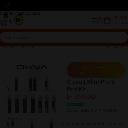
reditkort
Betalar Med Klarna
Frakt avgift 59kr.
Frakt avgi
Skip to navigation
Skip to main content
Kr
0.00
0
artikl
Hem
/
E-cigaretter
Snabb leverans inom 72
timmar
Oxva | Xlim Pro 3
Pod Kit
kr
399.00
Oxva | Xlim Pro 3 Pod Kit
Modernt och kraftfullt pod kit.