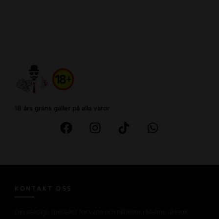
18 års gräns gäller på alla varor
KONTAKT OSS
Din pålitliga specialist för vape och tillbehör i Malmö. Besök