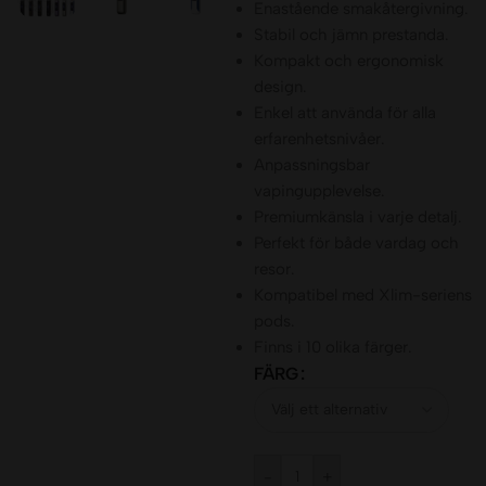
Enastående smakåtergivning.
Stabil och jämn prestanda.
Kompakt och ergonomisk
design.
Enkel att använda för alla
erfarenhetsnivåer.
Anpassningsbar
vapingupplevelse.
Premiumkänsla i varje detalj.
Perfekt för både vardag och
resor.
Kompatibel med Xlim-seriens
pods.
Finns i 10 olika färger.
FÄRG
-
+