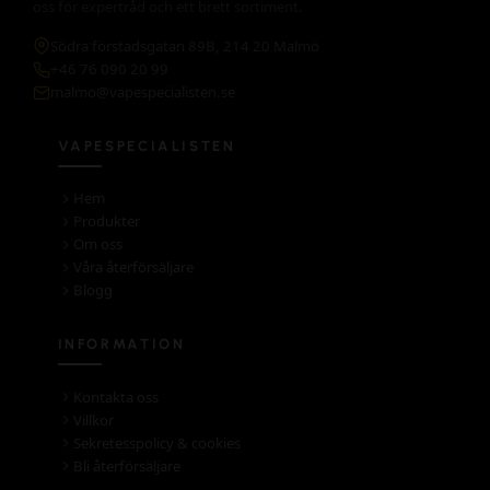
oss för expertråd och ett brett sortiment.
Södra förstadsgatan 89B, 214 20 Malmö
+46 76 090 20 99
malmo@vapespecialisten.se
VAPESPECIALISTEN
Hem
Produkter
Om oss
Våra återförsäljare
Blogg
INFORMATION
Kontakta oss
Villkor
Sekretesspolicy & cookies
Bli återförsäljare