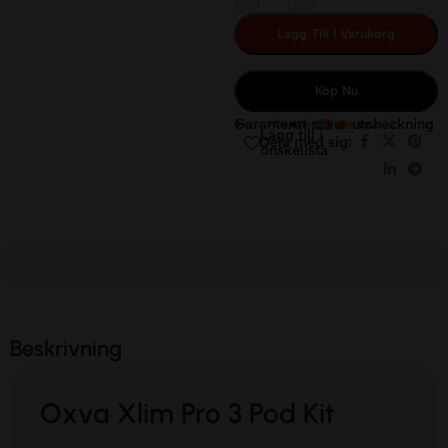
Lägg Till I Varukorg
Köp Nu
Garanterat säker utcheckning
Lägg till i
Dela med sig:
önskelista
Beskrivning
Oxva Xlim Pro 3 Pod Kit