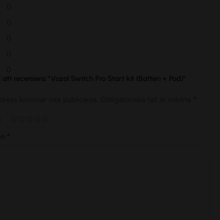
0
0
0
0
0
d att recensera ”Vozol Switch Pro Start kit (Batteri + Pod)”
*
dress kommer inte publiceras.
Obligatoriska fält är märkta
*
on