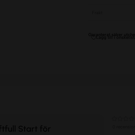
Frakt
Garanterat säker utch
Lägg till i önskelist
tfull Start för
0 recensio