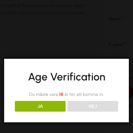
och kraftfull flerångsvape, kombinerar detta
t för både nybörjare och erfarna användare!
*
Namn
*
E-post
Spara mi
Age Verification
till nästa g
Du måste vara
18
år för att komma in.
Recensioner
JA
NEJ
Det finns in