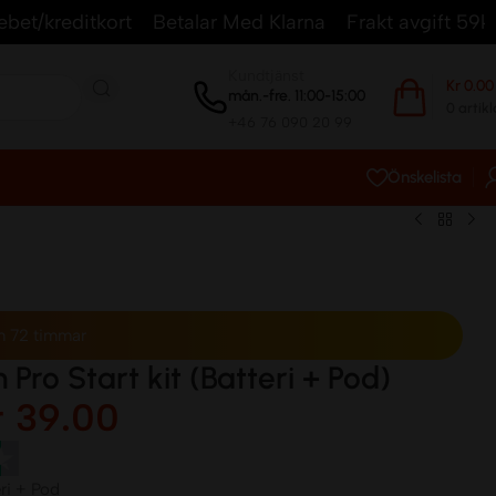
ditkort
Betalar Med Klarna
Frakt avgift 59kr.
Frakt
Kundtjänst
Kr
0.00
mån.-fre. 11:00-15:00
0
artikl
+46 76 090 20 99
Önskelista
m 72 timmar
 Pro Start kit (Batteri + Pod)
r
39.00
ri + Pod