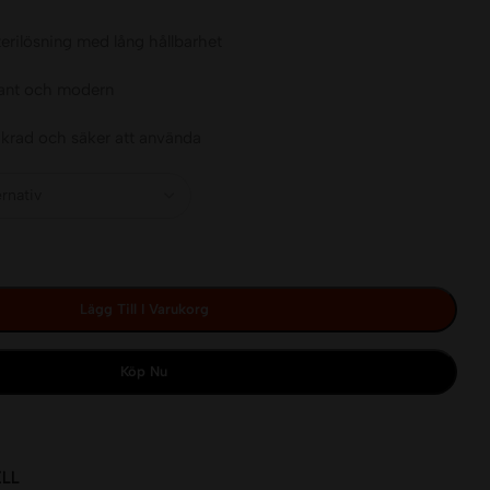
terilösning med lång hållbarhet
ant och modern
äkrad och säker att använda
Lägg Till I Varukorg
Köp Nu
LL