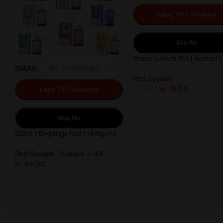
Lägg Till I Varukorg
Köp Nu
Vozol Switch Pro | Batteri |
SMAK
Pod System
kr
15.00
kr
99.00
Lägg Till I Varukorg
Köp Nu
QBIX | Engångs Pod | 14mg/ml
Pod System
,
10 pack – 49
kr
49.00