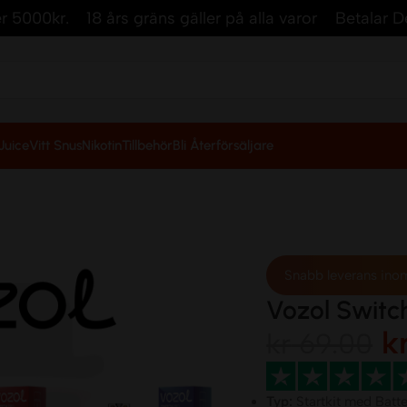
r.
18 års gräns gäller på alla varor
Betalar Debet/kre
Juice
Vitt Snus
Nikotin
Tillbehör
Bli Återförsäljare
Snabb leverans ino
Vozol Switch
k
kr
69.00
Typ:
Startkit med Batte