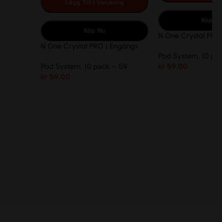
Lägg Till I Varukorg
Köp N
Köp Nu
N One Crystal PRO 
N One Crystal PRO | Engångs
Pod System
,
10 pa
Pod | 20mg/ml
Pod System
,
10 pack – 59
kr
59.00
kr
59.00