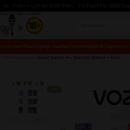
akt avgift för B2B 99kr.
Fri Frakt För B2B Över 5000k
Skip to navigation
Skip to main content
yheter
Start Paket
Engångs Vape
Pod System
Nikotinfri
E-Cigaretter
E-
Hem
/
Pod System
/
Vozol Switch Pro Start kit (Batteri + Pod)
-43%