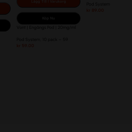
Lägg Till I Varukorg
Pod System
kr
89.00
Köp Nu
Vont | Engångs Pod | 20mg/ml
Pod System
,
10 pack – 59
kr
59.00