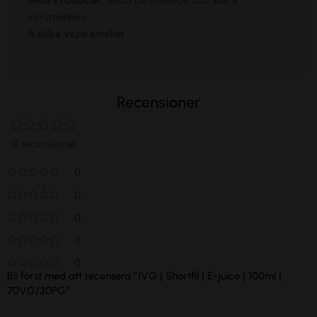
varumärken.
5 olika vape smaker
Recensioner
0 recensioner
0
0
0
0
0
Bli först med att recensera ”IVG | Shortfil | E-juice | 100ml |
70VG/30PG”