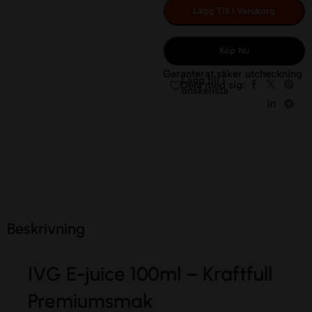
Lägg Till I Varukorg
Köp Nu
Garanterat säker utcheckning
Lägg till i
Dela med sig:
önskelista
Beskrivning
IVG E-juice 100ml – Kraftfull
Premiumsmak