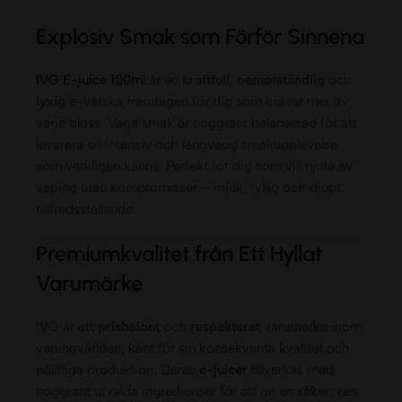
Explosiv Smak som Förför Sinnena
IVG E-juice 100ml
är en
kraftfull
,
oemotståndlig
och
lyxig
e-vätska framtagen för dig som kräver mer av
varje bloss. Varje smak är noggrant balanserad för att
leverera en intensiv och långvarig smakupplevelse
som verkligen känns. Perfekt för dig som vill njuta av
vaping utan kompromisser – mjuk, fyllig och djupt
tillfredsställande.
Premiumkvalitet från Ett Hyllat
Varumärke
IVG är ett
prisbelönt
och
respekterat
varumärke inom
vapingvärlden, känt för sin konsekventa kvalitet och
pålitliga produktion. Deras
e-juicer
tillverkas med
noggrant utvalda ingredienser för att ge en
säker
,
ren