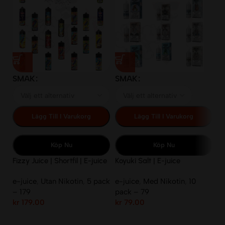
SMAK
SMAK
S
Lägg Till I Varukorg
Lägg Till I Varukorg
Köp Nu
Köp Nu
Fizzy Juice | Shortfil | E-juice
Koyuki Salt | E-juice
IV
| 100ml | 70VG/30PG
10ml/14mg
Ni
e-juice
,
Utan Nikotin
,
5 pack
e-juice
,
Med Nikotin
,
10
e-
– 179
pack – 79
p
kr
179.00
kr
79.00
kr