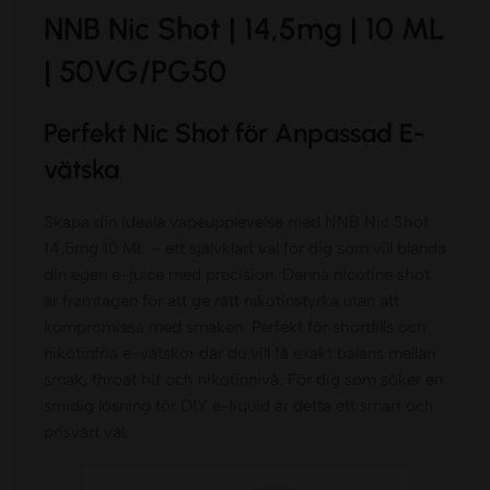
NNB Nic Shot | 14,5mg | 10 ML
| 50VG/PG50
Perfekt Nic Shot för Anpassad E-
vätska
Skapa din ideala vapeupplevelse med NNB Nic Shot
14,5mg 10 ML – ett självklart val för dig som vill blanda
din egen e-juice med precision. Denna nicotine shot
är framtagen för att ge rätt nikotinstyrka utan att
kompromissa med smaken. Perfekt för shortfills och
nikotinfria e-vätskor där du vill få exakt balans mellan
smak, throat hit och nikotinnivå. För dig som söker en
smidig lösning för DIY e-liquid är detta ett smart och
prisvärt val.