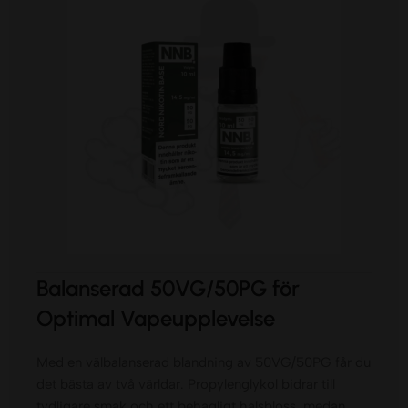
Balanserad 50VG/50PG för
Optimal Vapeupplevelse
Med en välbalanserad blandning av 50VG/50PG får du
det bästa av två världar. Propylenglykol bidrar till
tydligare smak och ett behagligt halsbloss, medan