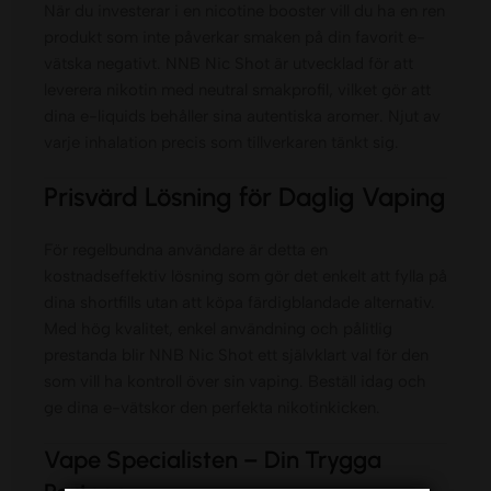
När du investerar i en nicotine booster vill du ha en ren
produkt som inte påverkar smaken på din favorit e-
vätska negativt. NNB Nic Shot är utvecklad för att
leverera nikotin med neutral smakprofil, vilket gör att
dina e-liquids behåller sina autentiska aromer. Njut av
varje inhalation precis som tillverkaren tänkt sig.
Prisvärd Lösning för Daglig Vaping
För regelbundna användare är detta en
kostnadseffektiv lösning som gör det enkelt att fylla på
dina shortfills utan att köpa färdigblandade alternativ.
Med hög kvalitet, enkel användning och pålitlig
prestanda blir NNB Nic Shot ett självklart val för den
som vill ha kontroll över sin vaping. Beställ idag och
ge dina e-vätskor den perfekta nikotinkicken.
Vape Specialisten – Din Trygga