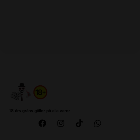
QB
1
P
kr
18 års gräns gäller på alla varor