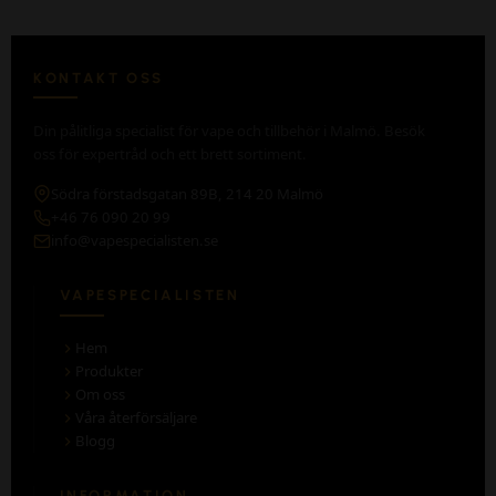
KONTAKT OSS
Din pålitliga specialist för vape och tillbehör i Malmö. Besök
oss för expertråd och ett brett sortiment.
Södra förstadsgatan 89B, 214 20 Malmö
+46 76 090 20 99
info@vapespecialisten.se
VAPESPECIALISTEN
Hem
Produkter
Om oss
Våra återförsäljare
Blogg
INFORMATION