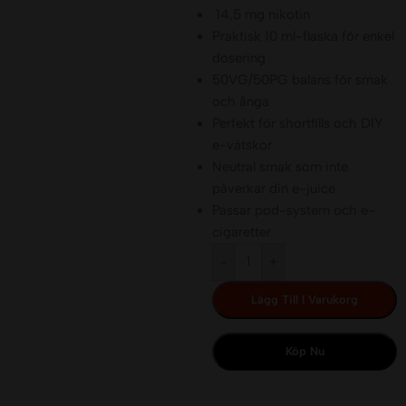
14,5 mg nikotin
Praktisk 10 ml-flaska för enkel
dosering
50VG/50PG balans för smak
och ånga
Perfekt för shortfills och DIY
e-vätskor
Neutral smak som inte
påverkar din e-juice
Passar pod-system och e-
cigaretter
-
+
Lägg Till I Varukorg
Köp Nu