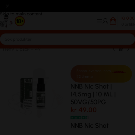
kreditkort
Betalar Med Klarna
Frakt avgift 59kr.
Frakt avg
Skip to navigation
Skip to main content
Kr
0.00
0
artikl
Hem
/
10 pack – 49
Snabb leverans inom
72 timmar
NNB Nic Shot |
14,5mg | 10 ML |
50VG/50PG
kr
49.00
NNB Nic Shot