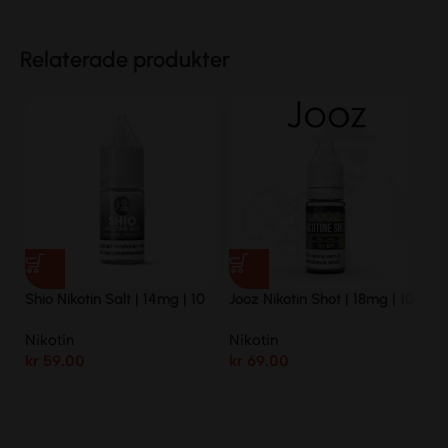
Relaterade produkter
Shio Nikotin Salt | 14mg | 10
Jooz Nikotin Shot | 18mg | 10
S
ML | 70VG/30PG
ML | 70VG/30PG
Nikotin
Nikotin
kr
59.00
kr
69.00