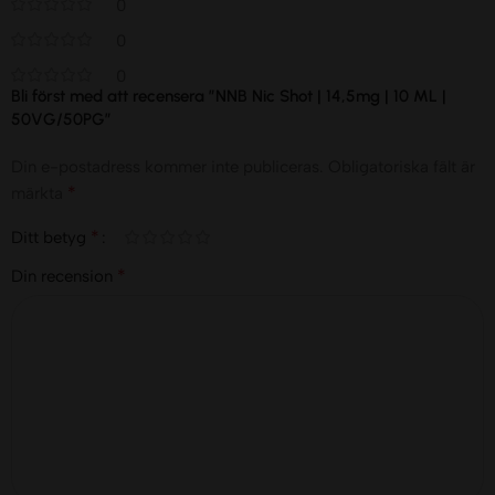
0
0
0
Bli först med att recensera ”NNB Nic Shot | 14,5mg | 10 ML |
50VG/50PG”
Din e-postadress kommer inte publiceras.
Obligatoriska fält är
*
märkta
*
Ditt betyg
*
Din recension