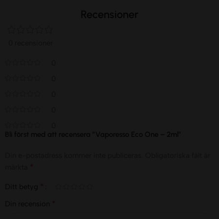
Recensioner
0 recensioner
0
0
0
0
0
Bli först med att recensera ”Vaporesso Eco One – 2ml”
Din e-postadress kommer inte publiceras.
Obligatoriska fält är
*
märkta
*
Ditt betyg
*
Din recension