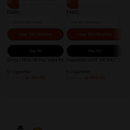
F
-16%
-12%
FÄRG
FÄRG
Lägg Till I Varukorg
Lägg Till I Varukorg
Köp Nu
Köp Nu
O
Ki
Oxva | NEXLIM Pod Vape Kit
Vaporesso LUXE XR MAX 2
E-
2ml
Kit
kr
E-cigaretter
E-cigaretter
kr
419.00
kr
499.00
kr
499.00
kr
569.00