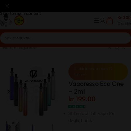
reditkort
Betalar Med Klarna
Frakt avgift 59kr.
Frakt avgi
Skip to navigation
Skip to main content
Kr
0.00
0
artikl
Hem
/
E-cigaretter
Snabb leverans inom 72
timmar
Vaporesso Eco One
– 2ml
kr
199.00
Stilren och lätt vape för
dagligt bruk