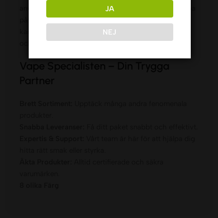
användning utan att enheten blir klumpig. Den snabba
JA
påfyllningen sparar tid och minimerar spill, så att du
kan fokusera på det som verkligen räknas – en lugn
NEJ
och njutbar vape-upplevelse, när som helst.
Vape Specialisten – Din Trygga
Partner
Brett Sortiment:
Upptäck många andra fenomenala
produkter.
Snabba Leveranser:
Få ditt paket snabbt och effektivt.
Expertis & Support:
Vårt team är här för att hjälpa dig
hitta rätt smak eller styrka.
Äkta Produkter:
Alltid certifierade och säkra
varumärken.
8 olika Färg